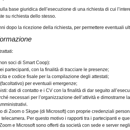
sulla base giuridica dell’esecuzione di una richiesta di cui l’inte
te su richiesta dello stesso.
ni dopo la ricezione della richiesta, per permettere eventuali ulte
 formazione
attati:
e non soci di Smart Coop):
partecipanti, con la finalità di tracciare le presenze;
ita e codice fisale per la compilazione degli attestati;
(facoltativo) per eventuali emergenze;
sti: dati di contatto e i CV con la finalità di dar seguito all’esec
rché necessari per l’organizzazione dell’attività e dimostrarne la 
ministrativi.
so di Zoom o Skype (di Microsoft) con proprie credenziali persona
telecamera. Per questo motivo i rapporti tra i partecipanti e qu
oom e Microsoft sono offerti da società con sede e server negli 