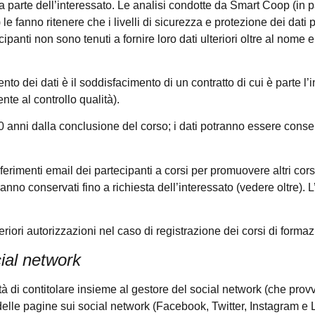
a parte dell’interessato. Le analisi condotte da Smart Coop (in 
) le fanno ritenere che i livelli di sicurezza e protezione dei dati
ecipanti non sono tenuti a fornire loro dati ulteriori oltre al nome
nto dei dati è il soddisfacimento di un contratto di cui è parte l’i
ente al controllo qualità).
0 anni dalla conclusione del corso; i dati potranno essere conser
i riferimenti email dei partecipanti a corsi per promuovere altri co
aranno conservati fino a richiesta dell’interessato (vedere oltre)
teriori autorizzazioni nel caso di registrazione dei corsi di forma
cial network
lità di contitolare insieme al gestore del social network (che 
i delle pagine sui social network (Facebook, Twitter, Instagram e 