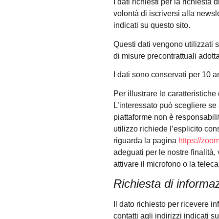
I dati richiesti per la richies
volontà di iscriversi alla newsle
indicati su questo sito.
Questi dati vengono utilizzati 
di misure precontrattuali adotta
I dati sono conservati per 10 an
Per illustrare le caratteristic
L’interessato può scegliere se 
piattaforme non è responsabili
utilizzo richiede l’esplicito c
riguarda la pagina
https://zoo
adeguati per le nostre finalità,
attivare il microfono o la telec
Richiesta di informaz
Il dato richiesto per ricevere i
contatti agli indirizzi indicati s