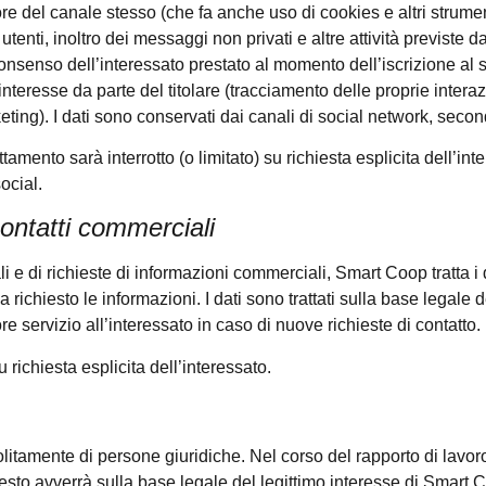
e del canale stesso (che fa anche uso di cookies e altri strument
 utenti, inoltro dei messaggi non privati e altre attività previste da
nsenso dell’interessato prestato al momento dell’iscrizione al 
o interesse da parte del titolare (tracciamento delle proprie interaz
ing). I dati sono conservati dai canali di social network, second
attamento sarà interrotto (o limitato) su richiesta esplicita dell’in
ocial.
contatti commerciali
 e di richieste di informazioni commerciali, Smart Coop tratta i d
ha richiesto le informazioni. I dati sono trattati sulla base legale 
ore servizio all’interessato in caso di nuove richieste di contatto.
u richiesta esplicita dell’interessato.
o solitamente di persone giuridiche. Nel corso del rapporto di lavo
esto avverrà sulla base legale del legittimo interesse di Smart Co