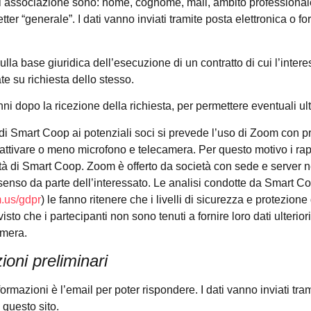
ta di associazione sono: nome, cognome, mail, ambito professional
tter “generale”. I dati vanno inviati tramite posta elettronica o form
sulla base giuridica dell’esecuzione di un contratto di cui l’inter
te su richiesta dello stesso.
ni dopo la ricezione della richiesta, per permettere eventuali ulte
he di Smart Coop ai potenziali soci si prevede l’uso di Zoom con p
attivare o meno microfono e telecamera. Per questo motivo i rappo
tà di Smart Coop. Zoom è offerto da società con sede e server 
onsenso da parte dell’interessato. Le analisi condotte da Smart C
m.us/gdpr
) le fanno ritenere che i livelli di sicurezza e protezione
 visto che i partecipanti non sono tenuti a fornire loro dati ulteri
amera.
ioni preliminari
nformazioni è l’email per poter rispondere. I dati vanno inviati tra
u questo sito.