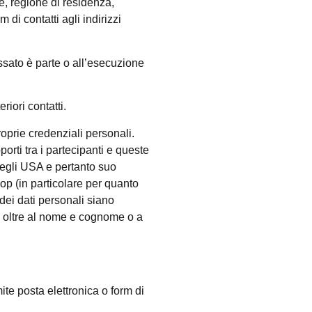
e, regione di residenza,
 di contatti agli indirizzi
essato è parte o all’esecuzione
riori contatti.
roprie credenziali personali.
rti tra i partecipanti e queste
negli USA e pertanto suo
oop (in particolare per quanto
 dei dati personali siano
ori oltre al nome e cognome o a
mite posta elettronica o form di