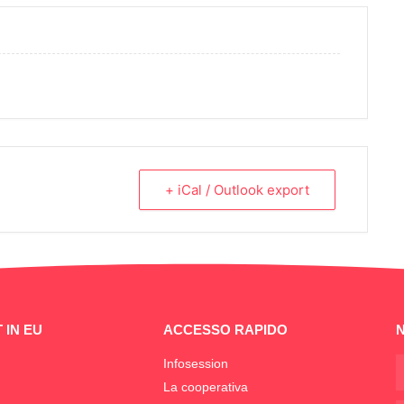
+ iCal / Outlook export
 IN EU
ACCESSO RAPIDO
Infosession
La cooperativa