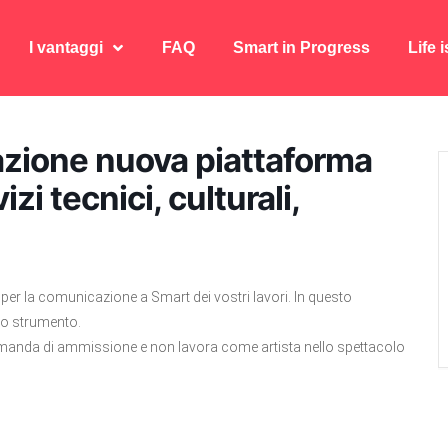
I vantaggi
FAQ
Smart in Progress
Life 
I vantaggi
FAQ
Smart in Progress
Life 
tazione nuova piattaforma
izi tecnici, culturali,
 per la comunicazione a Smart dei vostri lavori. In questo
ovo strumento.
 domanda di ammissione e non lavora come artista nello spettacolo