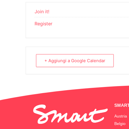
Join it!
Register
+ Aggiungi a Google Calendar
SMART
Austria
Belgio