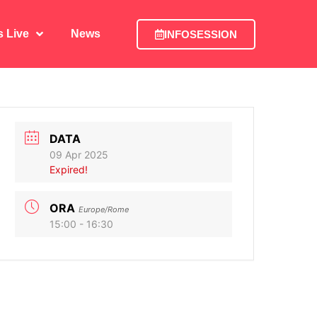
is Live
News
INFOSESSION
is Live
News
INFOSESSION
DATA
09 Apr 2025
Expired!
ORA
Europe/Rome
15:00 - 16:30