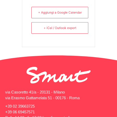
+ Aggiungi a Google Calendar
+ iCal / Outlook export
via Casoretto 41/a - 20131 - Milano
via Erasmo Gattamelata 51 - 00176 - Roma
+39 02 39663725
+39 06 69457571