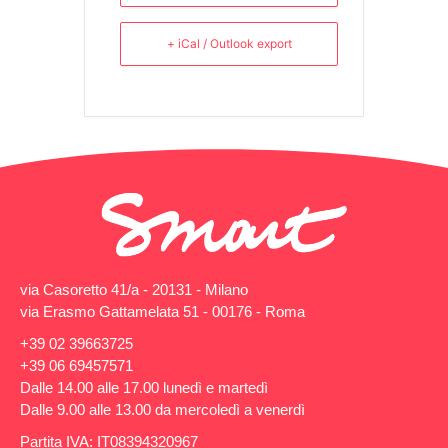
+ iCal / Outlook export
via Casoretto 41/a - 20131 - Milano
via Erasmo Gattamelata 51 - 00176 - Roma
+39 02 39663725
+39 06 69457571
Dalle 14.00 alle 17.00 lunedì e martedì
Dalle 9.00 alle 13.00 da mercoledì a venerdì
Partita IVA: IT08394320967