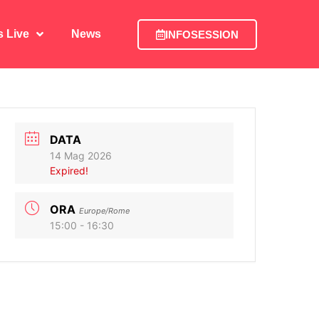
is Live
News
INFOSESSION
is Live
News
INFOSESSION
DATA
14 Mag 2026
Expired!
ORA
Europe/Rome
15:00 - 16:30