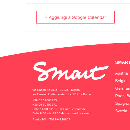
+ Aggiungi a Google Calendar
SMART
Austria
Belgio
German
via Casoretto 41/a - 20131 - Milano
via Erasmo Gattamelata 51 - 00176 - Roma
Paesi B
+39 02 39663725
Spagna
+39 06 69457571
Dalle 14.00 alle 17.00 lunedì e martedì
Svezia
Dalle 9.00 alle 13.00 da mercoledì a venerdì
Partita IVA: IT08394320967