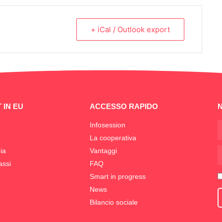
+ iCal / Outlook export
 IN EU
ACCESSO RAPIDO
Infosession
La cooperativa
ia
Vantaggi
assi
FAQ
Smart in progress
News
Bilancio sociale