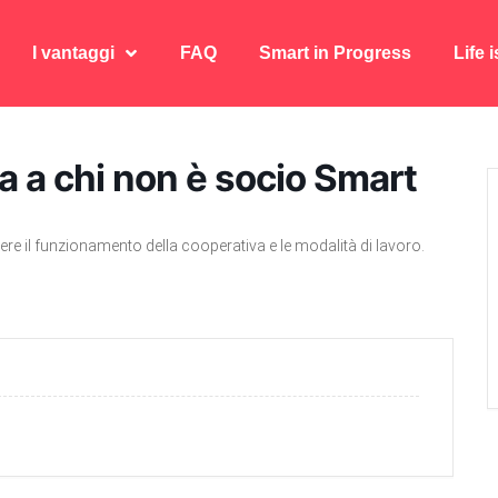
I vantaggi
FAQ
Smart in Progress
Life 
I vantaggi
FAQ
Smart in Progress
Life 
 a chi non è socio Smart
re il funzionamento della cooperativa e le modalità di lavoro.