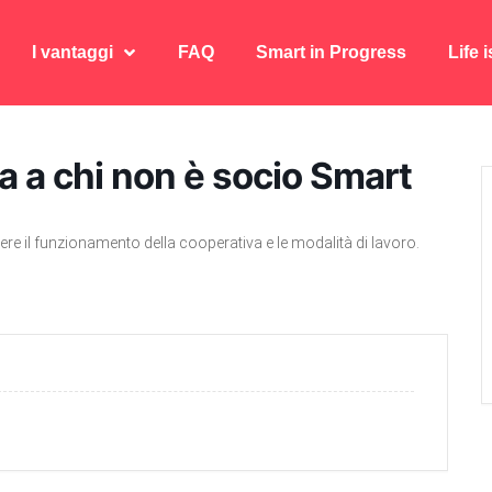
I vantaggi
FAQ
Smart in Progress
Life 
I vantaggi
FAQ
Smart in Progress
Life 
 a chi non è socio Smart
re il funzionamento della cooperativa e le modalità di lavoro.