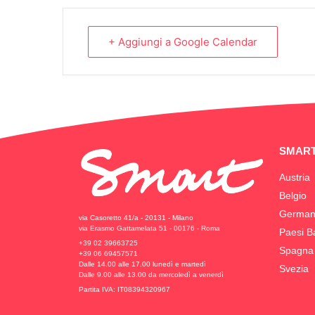
+ Aggiungi a Google Calendar
SMART
Austria
Belgio
German
via Casoretto 41/a - 20131 - Milano
via Erasmo Gattamelata 51 - 00176 - Roma
Paesi B
+39 02 39663725
Spagna
+39 06 69457571
Dalle 14.00 alle 17.00 lunedì e martedì
Svezia
Dalle 9.00 alle 13.00 da mercoledì a venerdì
Partita IVA: IT08394320967