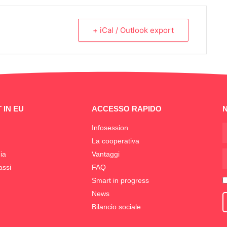
+ iCal / Outlook export
 IN EU
ACCESSO RAPIDO
Infosession
La cooperativa
ia
Vantaggi
assi
FAQ
Smart in progress
News
Bilancio sociale