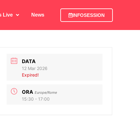
is Live
News
INFOSESSION
is Live
News
INFOSESSION
DATA
12 Mar 2026
Expired!
ORA
Europe/Rome
15:30 - 17:00