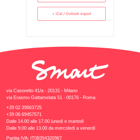
+ iCal / Outlook export
via Casoretto 41/a - 20131 - Milano
via Erasmo Gattamelata 51 - 00176 - Roma
+39 02 39663725
+39 06 69457571
Dalle 14.00 alle 17.00 lunedì e martedì
Dalle 9.00 alle 13.00 da mercoledì a venerdì
Partita IVA: IT08394320967