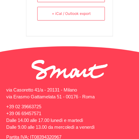
+ iCal / Outlook export
via Casoretto 41/a - 20131 - Milano
via Erasmo Gattamelata 51 - 00176 - Roma
+39 02 39663725
+39 06 69457571
Dalle 14.00 alle 17.00 lunedì e martedì
Dalle 9.00 alle 13.00 da mercoledì a venerdì
Partita IVA: IT08394320967