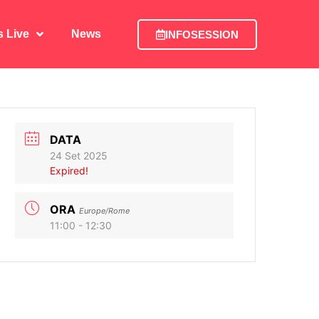
is Live
News
INFOSESSION
is Live
News
INFOSESSION
DATA
24 Set 2025
Expired!
ORA
Europe/Rome
11:00 - 12:30