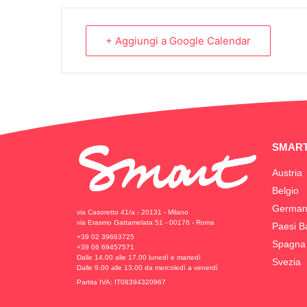
+ Aggiungi a Google Calendar
SMART
Austria
Belgio
German
via Casoretto 41/a - 20131 - Milano
via Erasmo Gattamelata 51 - 00176 - Roma
Paesi B
+39 02 39663725
Spagna
+39 06 69457571
Dalle 14.00 alle 17.00 lunedì e martedì
Svezia
Dalle 9.00 alle 13.00 da mercoledì a venerdì
Partita IVA: IT08394320967