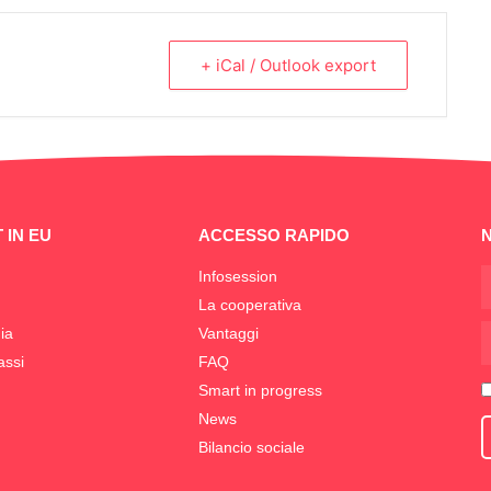
+ iCal / Outlook export
 IN EU
ACCESSO RAPIDO
Infosession
La cooperativa
ia
Vantaggi
assi
FAQ
Smart in progress
News
Bilancio sociale