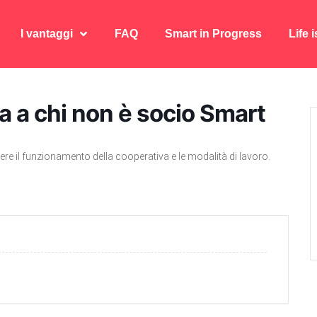
I vantaggi
FAQ
Smart in Progress
Life 
I vantaggi
FAQ
Smart in Progress
Life 
 a chi non è socio Smart
re il funzionamento della cooperativa e le modalità di lavoro.