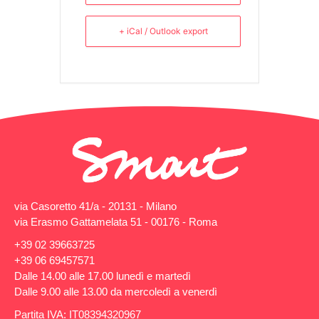
+ iCal / Outlook export
via Casoretto 41/a - 20131 - Milano
via Erasmo Gattamelata 51 - 00176 - Roma
+39 02 39663725
+39 06 69457571
Dalle 14.00 alle 17.00 lunedì e martedì
Dalle 9.00 alle 13.00 da mercoledì a venerdì
Partita IVA: IT08394320967