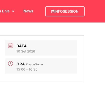
is Live
News
INFOSESSION
is Live
News
INFOSESSION
DATA
10 Set 2026
ORA
Europe/Rome
15:00 - 16:30