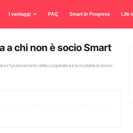
I vantaggi
FAQ
Smart in Progress
Life 
I vantaggi
FAQ
Smart in Progress
Life 
 a chi non è socio Smart
re il funzionamento della cooperativa e le modalità di lavoro.