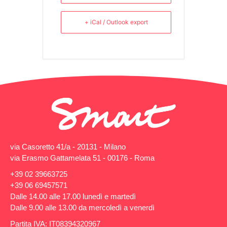
+ iCal / Outlook export
via Casoretto 41/a - 20131 - Milano
via Erasmo Gattamelata 51 - 00176 - Roma
+39 02 39663725
+39 06 69457571
Dalle 14.00 alle 17.00 lunedì e martedì
Dalle 9.00 alle 13.00 da mercoledì a venerdì
Partita IVA: IT08394320967