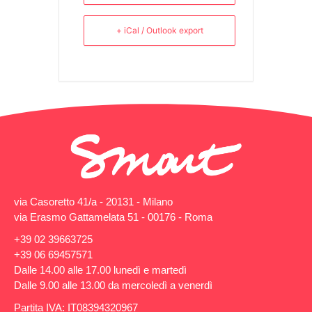
+ iCal / Outlook export
via Casoretto 41/a - 20131 - Milano
via Erasmo Gattamelata 51 - 00176 - Roma
+39 02 39663725
+39 06 69457571
Dalle 14.00 alle 17.00 lunedì e martedì
Dalle 9.00 alle 13.00 da mercoledì a venerdì
Partita IVA: IT08394320967