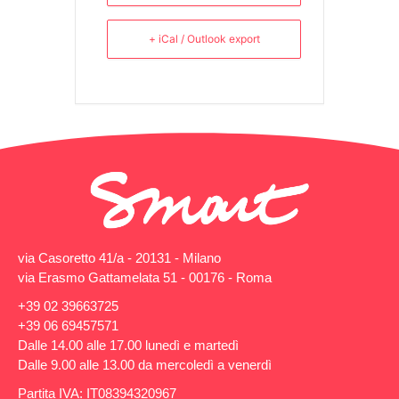
+ iCal / Outlook export
via Casoretto 41/a - 20131 - Milano
via Erasmo Gattamelata 51 - 00176 - Roma
+39 02 39663725
+39 06 69457571
Dalle 14.00 alle 17.00 lunedì e martedì
Dalle 9.00 alle 13.00 da mercoledì a venerdì
Partita IVA: IT08394320967