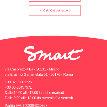
+ iCal / Outlook export
via Casoretto 41/a - 20131 - Milano
via Erasmo Gattamelata 51 - 00176 - Roma
+39 02 39663725
+39 06 69457571
Dalle 14.00 alle 17.00 lunedì e martedì
Dalle 9.00 alle 13.00 da mercoledì a venerdì
Partita IVA: IT08394320967