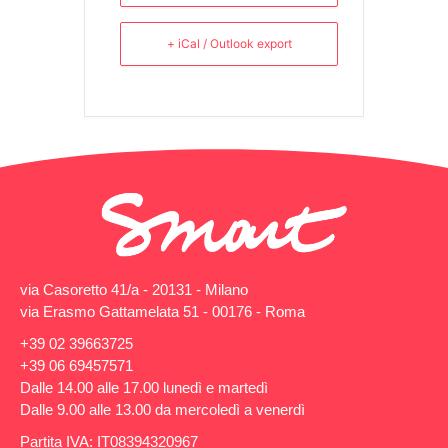
+ iCal / Outlook export
via Casoretto 41/a - 20131 - Milano
via Erasmo Gattamelata 51 - 00176 - Roma
+39 02 39663725
+39 06 69457571
Dalle 14.00 alle 17.00 lunedì e martedì
Dalle 9.00 alle 13.00 da mercoledì a venerdì
Partita IVA: IT08394320967