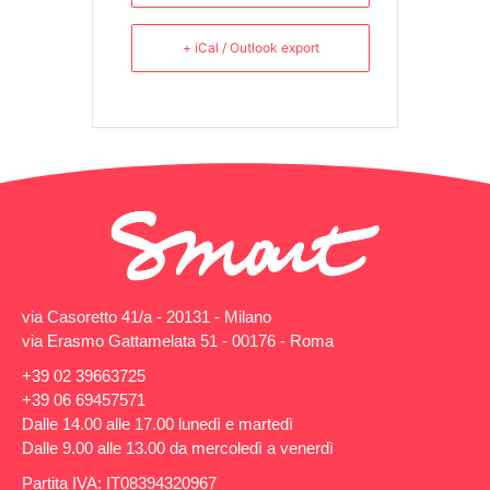
+ iCal / Outlook export
via Casoretto 41/a - 20131 - Milano
via Erasmo Gattamelata 51 - 00176 - Roma
+39 02 39663725
+39 06 69457571
Dalle 14.00 alle 17.00 lunedì e martedì
Dalle 9.00 alle 13.00 da mercoledì a venerdì
Partita IVA: IT08394320967