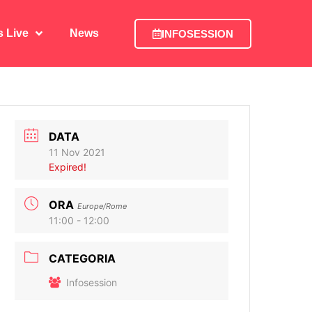
is Live
News
INFOSESSION
is Live
News
INFOSESSION
DATA
11 Nov 2021
Expired!
ORA
Europe/Rome
11:00 - 12:00
CATEGORIA
Infosession