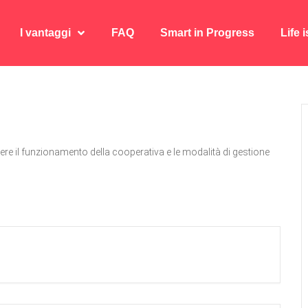
I vantaggi
FAQ
Smart in Progress
Life 
I vantaggi
FAQ
Smart in Progress
Life 
re il funzionamento della cooperativa e le modalità di gestione