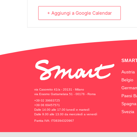
+ Aggiungi a Google Calendar
SMART
Austria
Belgio
German
via Casoretto 41/a - 20131 - Milano
via Erasmo Gattamelata 51 - 00176 - Roma
Paesi B
+39 02 39663725
Spagna
+39 06 69457571
Dalle 14.00 alle 17.00 lunedì e martedì
Svezia
Dalle 9.00 alle 13.00 da mercoledì a venerdì
Partita IVA: IT08394320967