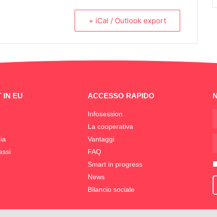
+ iCal / Outlook export
 IN EU
ACCESSO RAPIDO
Infosession
La cooperativa
ia
Vantaggi
assi
FAQ
Smart in progress
News
Bilancio sociale