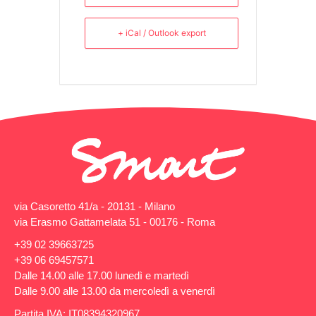
+ iCal / Outlook export
via Casoretto 41/a - 20131 - Milano
via Erasmo Gattamelata 51 - 00176 - Roma
+39 02 39663725
+39 06 69457571
Dalle 14.00 alle 17.00 lunedì e martedì
Dalle 9.00 alle 13.00 da mercoledì a venerdì
Partita IVA: IT08394320967