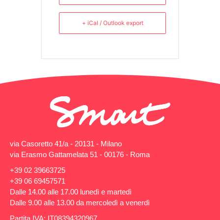
+ iCal / Outlook export
via Casoretto 41/a - 20131 - Milano
via Erasmo Gattamelata 51 - 00176 - Roma
+39 02 39663725
+39 06 69457571
Dalle 14.00 alle 17.00 lunedì e martedì
Dalle 9.00 alle 13.00 da mercoledì a venerdì
Partita IVA: IT08394320967