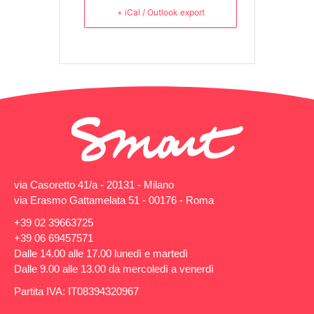
+ iCal / Outlook export
via Casoretto 41/a - 20131 - Milano
via Erasmo Gattamelata 51 - 00176 - Roma
+39 02 39663725
+39 06 69457571
Dalle 14.00 alle 17.00 lunedì e martedì
Dalle 9.00 alle 13.00 da mercoledì a venerdì
Partita IVA: IT08394320967