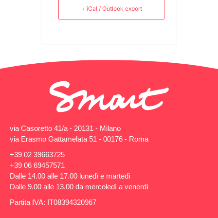
+ iCal / Outlook export
via Casoretto 41/a - 20131 - Milano
via Erasmo Gattamelata 51 - 00176 - Roma
+39 02 39663725
+39 06 69457571
Dalle 14.00 alle 17.00 lunedì e martedì
Dalle 9.00 alle 13.00 da mercoledì a venerdì
Partita IVA: IT08394320967