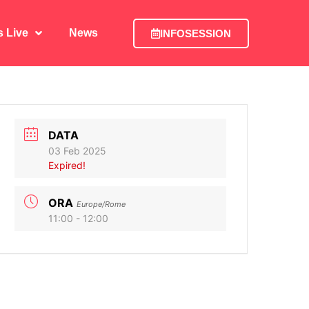
is Live
News
INFOSESSION
is Live
News
INFOSESSION
DATA
03 Feb 2025
Expired!
ORA
Europe/Rome
11:00 - 12:00