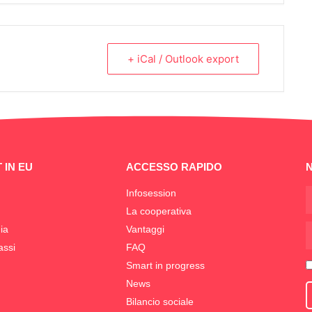
+ iCal / Outlook export
 IN EU
ACCESSO RAPIDO
Infosession
La cooperativa
ia
Vantaggi
assi
FAQ
Smart in progress
News
Bilancio sociale