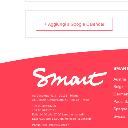
+ Aggiungi a Google Calendar
SMART
Austria
Belgio
German
via Casoretto 41/a - 20131 - Milano
via Erasmo Gattamelata 51 - 00176 - Roma
Paesi B
+39 02 39663725
Spagna
+39 06 69457571
Dalle 14.00 alle 17.00 lunedì e martedì
Svezia
Dalle 9.00 alle 13.00 da mercoledì a venerdì
Partita IVA: IT08394320967