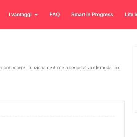
I vantaggi
FAQ
Smart in Progress
Life 
I vantaggi
FAQ
Smart in Progress
Life 
r conoscere il funzionamento della cooperativa e le modalità di