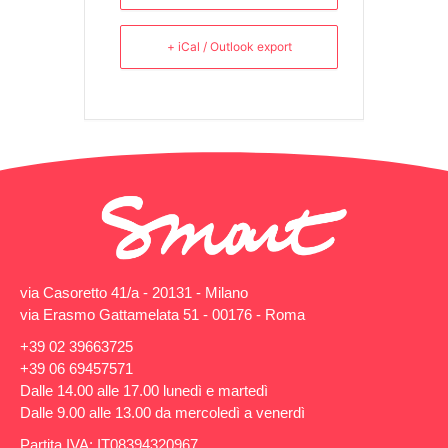
+ iCal / Outlook export
via Casoretto 41/a - 20131 - Milano
via Erasmo Gattamelata 51 - 00176 - Roma
+39 02 39663725
+39 06 69457571
Dalle 14.00 alle 17.00 lunedì e martedì
Dalle 9.00 alle 13.00 da mercoledì a venerdì
Partita IVA: IT08394320967