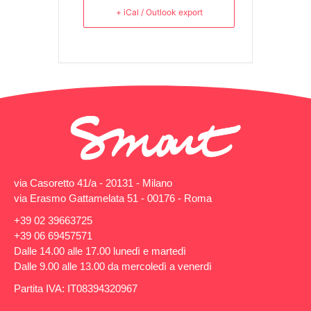
+ iCal / Outlook export
via Casoretto 41/a - 20131 - Milano
via Erasmo Gattamelata 51 - 00176 - Roma
+39 02 39663725
+39 06 69457571
Dalle 14.00 alle 17.00 lunedì e martedì
Dalle 9.00 alle 13.00 da mercoledì a venerdì
Partita IVA: IT08394320967