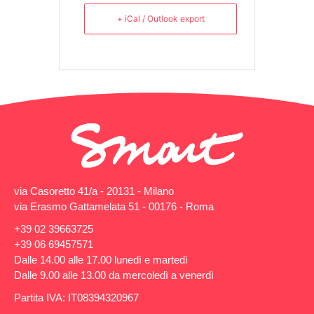
+ iCal / Outlook export
via Casoretto 41/a - 20131 - Milano
via Erasmo Gattamelata 51 - 00176 - Roma
+39 02 39663725
+39 06 69457571
Dalle 14.00 alle 17.00 lunedì e martedì
Dalle 9.00 alle 13.00 da mercoledì a venerdì
Partita IVA: IT08394320967