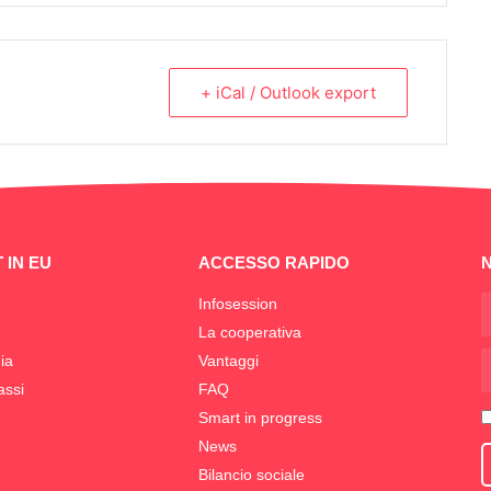
+ iCal / Outlook export
 IN EU
ACCESSO RAPIDO
Infosession
La cooperativa
ia
Vantaggi
assi
FAQ
Smart in progress
News
Bilancio sociale