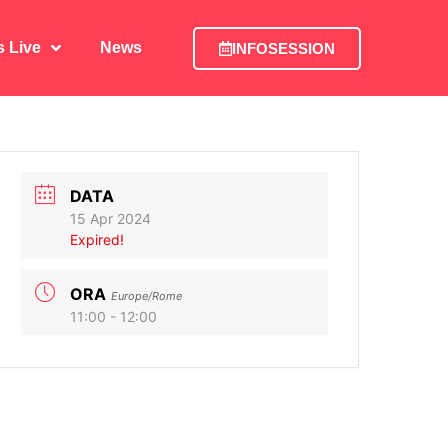
is Live
News
INFOSESSION
is Live
News
INFOSESSION
DATA
15 Apr 2024
Expired!
ORA
Europe/Rome
11:00 - 12:00