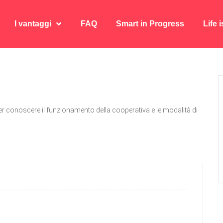
I vantaggi
FAQ
Smart in Progress
Life 
I vantaggi
FAQ
Smart in Progress
Life 
r conoscere il funzionamento della cooperativa e le modalità di