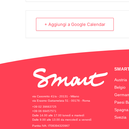
+ Aggiungi a Google Calendar
SMART
Austria
Belgio
German
via Casoretto 41/a - 20131 - Milano
via Erasmo Gattamelata 51 - 00176 - Roma
Paesi B
+39 02 39663725
Spagna
+39 06 69457571
Dalle 14.00 alle 17.00 lunedì e martedì
Svezia
Dalle 9.00 alle 13.00 da mercoledì a venerdì
Partita IVA: IT08394320967