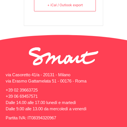
+ iCal / Outlook export
via Casoretto 41/a - 20131 - Milano
via Erasmo Gattamelata 51 - 00176 - Roma
+39 02 39663725
+39 06 69457571
Dalle 14.00 alle 17.00 lunedì e martedì
Dalle 9.00 alle 13.00 da mercoledì a venerdì
Partita IVA: IT08394320967