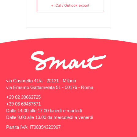
+ iCal / Outlook export
via Casoretto 41/a - 20131 - Milano
via Erasmo Gattamelata 51 - 00176 - Roma
+39 02 39663725
+39 06 69457571
Dalle 14.00 alle 17.00 lunedì e martedì
Dalle 9.00 alle 13.00 da mercoledì a venerdì
Partita IVA: IT08394320967