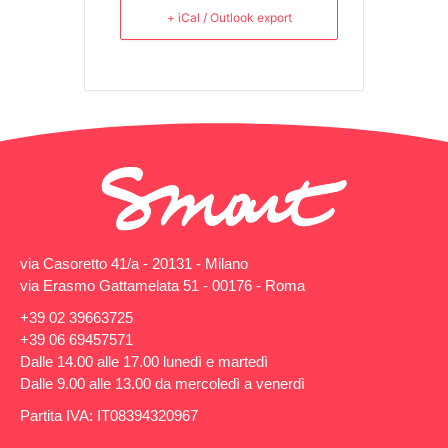
+ iCal / Outlook export
via Casoretto 41/a - 20131 - Milano
via Erasmo Gattamelata 51 - 00176 - Roma
+39 02 39663725
+39 06 69457571
Dalle 14.00 alle 17.00 lunedì e martedì
Dalle 9.00 alle 13.00 da mercoledì a venerdì
Partita IVA: IT08394320967