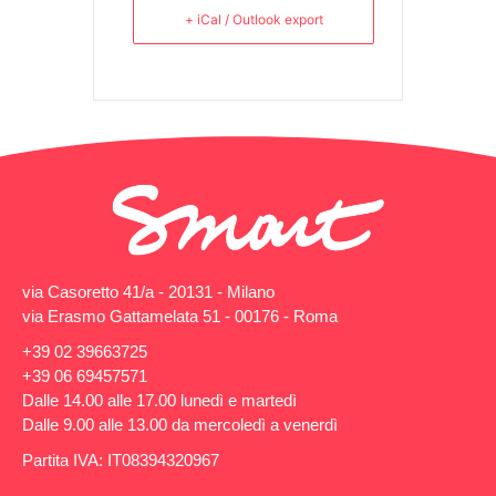
+ iCal / Outlook export
via Casoretto 41/a - 20131 - Milano
via Erasmo Gattamelata 51 - 00176 - Roma
+39 02 39663725
+39 06 69457571
Dalle 14.00 alle 17.00 lunedì e martedì
Dalle 9.00 alle 13.00 da mercoledì a venerdì
Partita IVA: IT08394320967