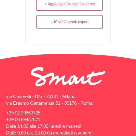
+ Aggiungi a Google Calendar
+ iCal / Outlook export
via Casoretto 41/a - 20131 - Milano
via Erasmo Gattamelata 51 - 00176 - Roma
+39 02 39663725
+39 06 69457571
Dalle 14.00 alle 17.00 lunedì e martedì
Dalle 9.00 alle 13.00 da mercoledì a venerdì