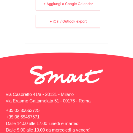
+ Aggiungi a Google Calendar
+ iCal / Outlook export
via Casoretto 41/a - 20131 - Milano
via Erasmo Gattamelata 51 - 00176 - Roma
+39 02 39663725
+39 06 69457571
Dalle 14.00 alle 17.00 lunedì e martedì
Dalle 9.00 alle 13.00 da mercoledì a venerdì