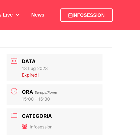
is Live
News
INFOSESSION
is Live
News
INFOSESSION
DATA
13 Lug 2023
Expired!
ORA
Europe/Rome
15:00 - 16:30
CATEGORIA
Infosession