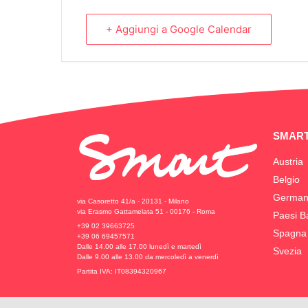
+ Aggiungi a Google Calendar
SMART
Austria
Belgio
German
via Casoretto 41/a - 20131 - Milano
via Erasmo Gattamelata 51 - 00176 - Roma
Paesi B
+39 02 39663725
Spagna
+39 06 69457571
Dalle 14.00 alle 17.00 lunedì e martedì
Svezia
Dalle 9.00 alle 13.00 da mercoledì a venerdì
Partita IVA: IT08394320967