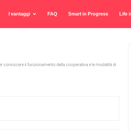
I vantaggi
FAQ
Smart in Progress
Life 
I vantaggi
FAQ
Smart in Progress
Life 
r conoscere il funzionamento della cooperativa e le modalità di