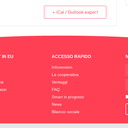
+ iCal / Outlook export
 IN EU
ACCESSO RAPIDO
Infosession
La cooperativa
ia
Vantaggi
assi
FAQ
Smart in progress
News
Bilancio sociale