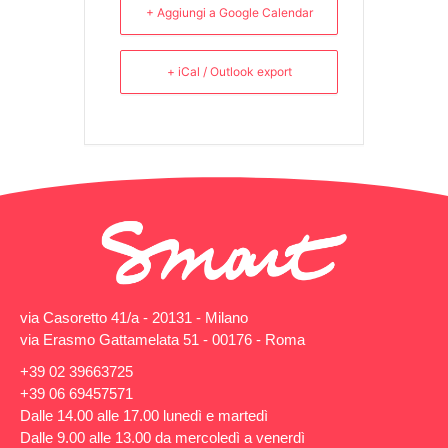
+ Aggiungi a Google Calendar
+ iCal / Outlook export
via Casoretto 41/a - 20131 - Milano
via Erasmo Gattamelata 51 - 00176 - Roma
+39 02 39663725
+39 06 69457571
Dalle 14.00 alle 17.00 lunedì e martedì
Dalle 9.00 alle 13.00 da mercoledì a venerdì