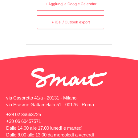
+ Aggiungi a Google Calendar
+ iCal / Outlook export
via Casoretto 41/a - 20131 - Milano
via Erasmo Gattamelata 51 - 00176 - Roma
+39 02 39663725
+39 06 69457571
Dalle 14.00 alle 17.00 lunedì e martedì
Dalle 9.00 alle 13.00 da mercoledì a venerdì