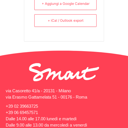
+ Aggiungi a Google Calendar
+ iCal / Outlook export
via Casoretto 41/a - 20131 - Milano
via Erasmo Gattamelata 51 - 00176 - Roma
+39 02 39663725
+39 06 69457571
Dalle 14.00 alle 17.00 lunedì e martedì
Dalle 9.00 alle 13.00 da mercoledì a venerdì