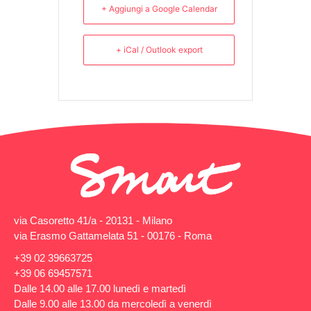
+ Aggiungi a Google Calendar
+ iCal / Outlook export
via Casoretto 41/a - 20131 - Milano
via Erasmo Gattamelata 51 - 00176 - Roma
+39 02 39663725
+39 06 69457571
Dalle 14.00 alle 17.00 lunedì e martedì
Dalle 9.00 alle 13.00 da mercoledì a venerdì