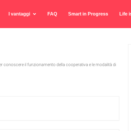
I vantaggi
FAQ
Smart in Progress
Life 
I vantaggi
FAQ
Smart in Progress
Life 
r conoscere il funzionamento della cooperativa e le modalità di