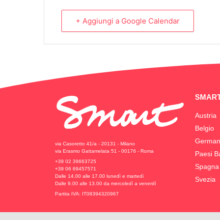
+ Aggiungi a Google Calendar
SMART
Austria
Belgio
German
via Casoretto 41/a - 20131 - Milano
via Erasmo Gattamelata 51 - 00176 - Roma
Paesi B
+39 02 39663725
Spagna
+39 06 69457571
Dalle 14.00 alle 17.00 lunedì e martedì
Svezia
Dalle 9.00 alle 13.00 da mercoledì a venerdì
Partita IVA: IT08394320967