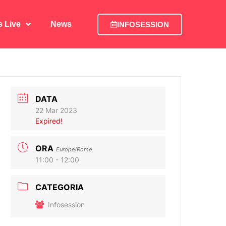
is Live
News
INFOSESSION
is Live
News
INFOSESSION
DATA
22 Mar 2023
Expired!
ORA
Europe/Rome
11:00 - 12:00
CATEGORIA
Infosession