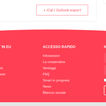
+ iCal / Outlook export
 IN EU
ACCESSO RAPIDO
Infosession
La cooperativa
ia
Vantaggi
assi
FAQ
Smart in progress
News
Bilancio sociale