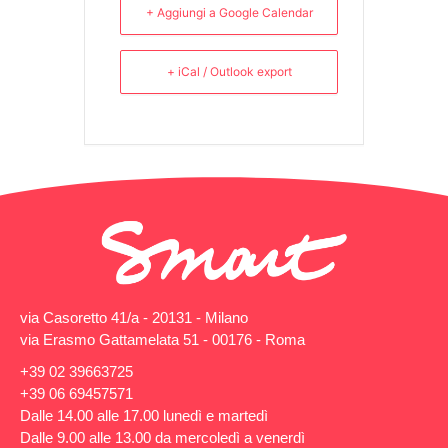
+ Aggiungi a Google Calendar
+ iCal / Outlook export
via Casoretto 41/a - 20131 - Milano
via Erasmo Gattamelata 51 - 00176 - Roma
+39 02 39663725
+39 06 69457571
Dalle 14.00 alle 17.00 lunedì e martedì
Dalle 9.00 alle 13.00 da mercoledì a venerdì