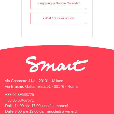
+ Aggiungi a Google Calendar
+ iCal / Outlook export
via Casoretto 41/a - 20131 - Milano
via Erasmo Gattamelata 51 - 00176 - Roma
+39 02 39663725
+39 06 69457571
Dalle 14.00 alle 17.00 lunedì e martedì
Dalle 9.00 alle 13.00 da mercoledì a venerdì