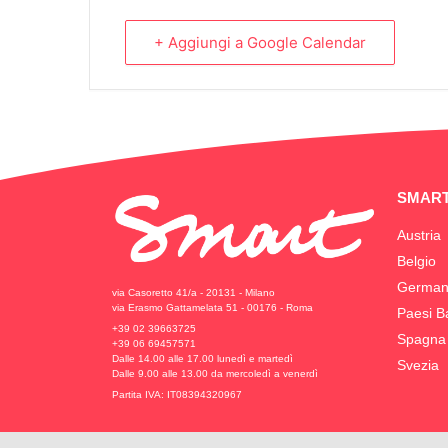
+ Aggiungi a Google Calendar
SMART
Austria
Belgio
German
via Casoretto 41/a - 20131 - Milano
via Erasmo Gattamelata 51 - 00176 - Roma
Paesi B
+39 02 39663725
Spagna
+39 06 69457571
Dalle 14.00 alle 17.00 lunedì e martedì
Svezia
Dalle 9.00 alle 13.00 da mercoledì a venerdì
Partita IVA: IT08394320967