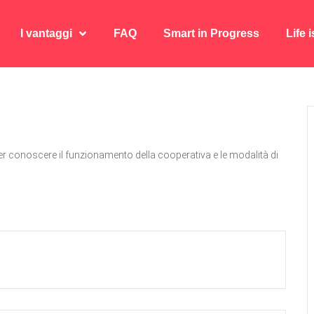
I vantaggi
FAQ
Smart in Progress
Life 
I vantaggi
FAQ
Smart in Progress
Life 
r conoscere il funzionamento della cooperativa e le modalità di