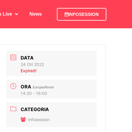
is Live
News
INFOSESSION
is Live
News
INFOSESSION
DATA
24 Ott 2022
Expired!
ORA
Europe/Rome
14:30 - 16:00
CATEGORIA
Infosession