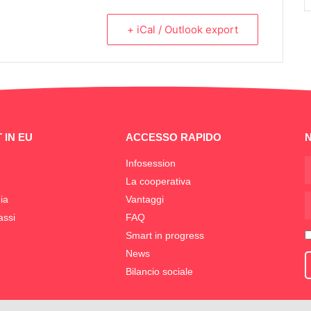
+ iCal / Outlook export
 IN EU
ACCESSO RAPIDO
Infosession
La cooperativa
ia
Vantaggi
assi
FAQ
Smart in progress
News
Bilancio sociale