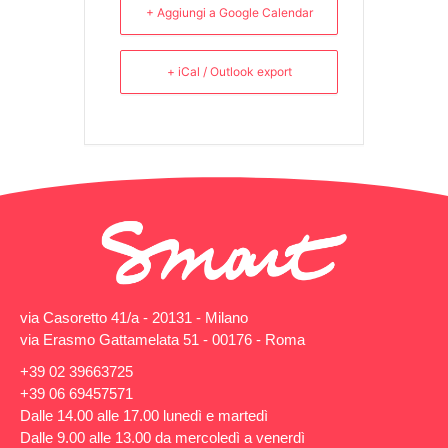
+ Aggiungi a Google Calendar
+ iCal / Outlook export
via Casoretto 41/a - 20131 - Milano
via Erasmo Gattamelata 51 - 00176 - Roma
+39 02 39663725
+39 06 69457571
Dalle 14.00 alle 17.00 lunedì e martedì
Dalle 9.00 alle 13.00 da mercoledì a venerdì