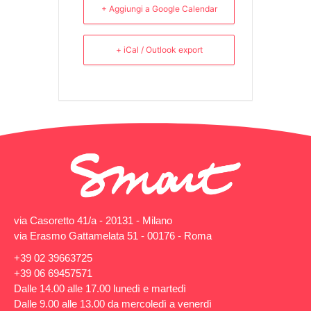
+ Aggiungi a Google Calendar
+ iCal / Outlook export
via Casoretto 41/a - 20131 - Milano
via Erasmo Gattamelata 51 - 00176 - Roma
+39 02 39663725
+39 06 69457571
Dalle 14.00 alle 17.00 lunedì e martedì
Dalle 9.00 alle 13.00 da mercoledì a venerdì