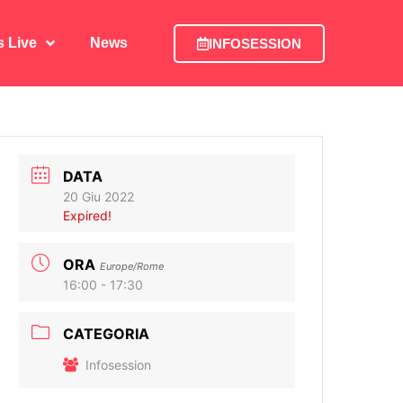
is Live
News
INFOSESSION
is Live
News
INFOSESSION
DATA
20 Giu 2022
Expired!
ORA
Europe/Rome
16:00 - 17:30
CATEGORIA
Infosession