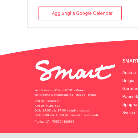
+ Aggiungi a Google Calendar
SMART
Austria
Belgio
German
via Casoretto 41/a - 20131 - Milano
via Erasmo Gattamelata 51 - 00176 - Roma
Paesi B
+39 02 39663725
Spagna
+39 06 69457571
Dalle 14.00 alle 17.00 lunedì e martedì
Svezia
Dalle 9.00 alle 13.00 da mercoledì a venerdì
Partita IVA: IT08394320967