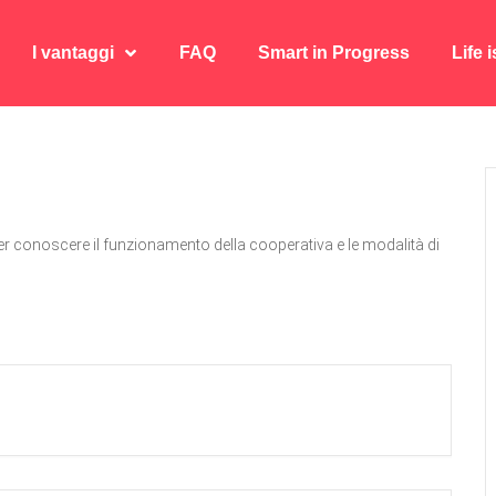
I vantaggi
FAQ
Smart in Progress
Life 
I vantaggi
FAQ
Smart in Progress
Life 
r conoscere il funzionamento della cooperativa e le modalità di