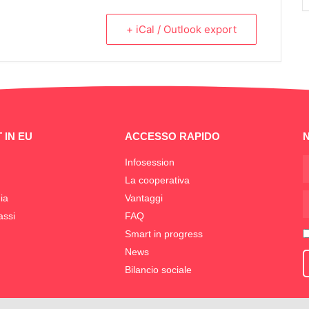
+ iCal / Outlook export
 IN EU
ACCESSO RAPIDO
Infosession
La cooperativa
ia
Vantaggi
assi
FAQ
Smart in progress
News
Bilancio sociale