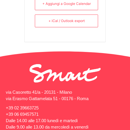
+ Aggiungi a Google Calendar
+ iCal / Outlook export
via Casoretto 41/a - 20131 - Milano
via Erasmo Gattamelata 51 - 00176 - Roma
+39 02 39663725
+39 06 69457571
Dalle 14.00 alle 17.00 lunedì e martedì
Dalle 9.00 alle 13.00 da mercoledì a venerdì