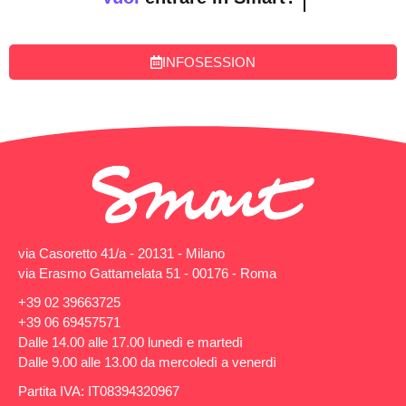
INFOSESSION
via Casoretto 41/a - 20131 - Milano
via Erasmo Gattamelata 51 - 00176 - Roma
+39 02 39663725
+39 06 69457571
Dalle 14.00 alle 17.00 lunedì e martedì
Dalle 9.00 alle 13.00 da mercoledì a venerdì
Partita IVA: IT08394320967