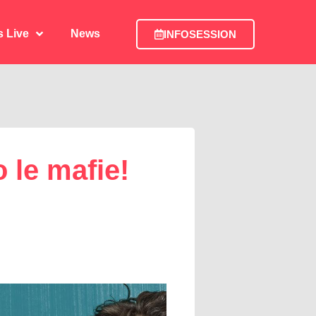
is Live
News
INFOSESSION
is Live
News
INFOSESSION
 le mafie!