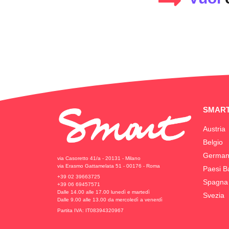
SMART
Austria
Belgio
German
via Casoretto 41/a - 20131 - Milano
via Erasmo Gattamelata 51 - 00176 - Roma
Paesi B
+39 02 39663725
Spagna
+39 06 69457571
Dalle 14.00 alle 17.00 lunedì e martedì
Svezia
Dalle 9.00 alle 13.00 da mercoledì a venerdì
Partita IVA: IT08394320967