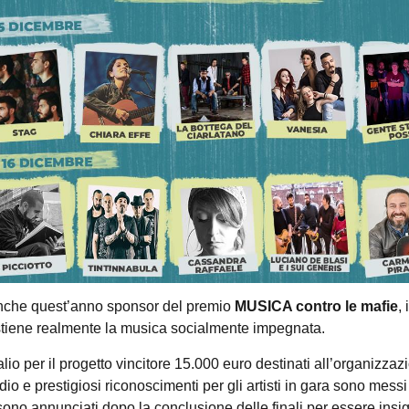
anche quest’anno sponsor del premio
MUSICA contro le mafie
,
stiene realmente la musica socialmente impegnata.
lio per il progetto vincitore 15.000 euro destinati all’organizzazi
io e prestigiosi riconoscimenti per gli artisti in gara sono messi 
ati sono annunciati dopo la conclusione delle finali per essere insi