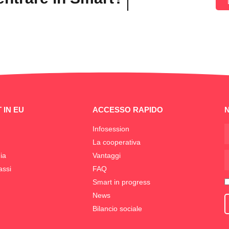
 IN EU
ACCESSO RAPIDO
Infosession
La cooperativa
ia
Vantaggi
assi
FAQ
Smart in progress
News
Bilancio sociale