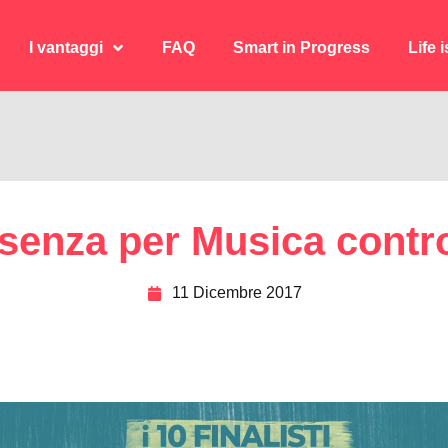
I vantaggi
FAQ
Smart in Progress
Life 
I vantaggi
FAQ
Smart in Progress
Life 
osenza per Musica contro
11 Dicembre 2017