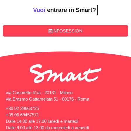
Vuoi
entrare in Smart?
INFOSESSION
via Casoretto 41/a - 20131 - Milano
via Erasmo Gattamelata 51 - 00176 - Roma
+39 02 39663725
+39 06 69457571
Dalle 14.00 alle 17.00 lunedì e martedì
Dalle 9.00 alle 13.00 da mercoledì a venerdì