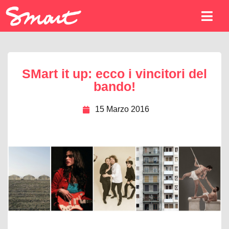
SMart it up: ecco i vincitori del
bando!
15 Marzo 2016